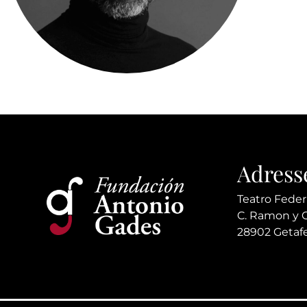
Adress
Teatro Feder
C. Ramon y Ca
28902 Getafe