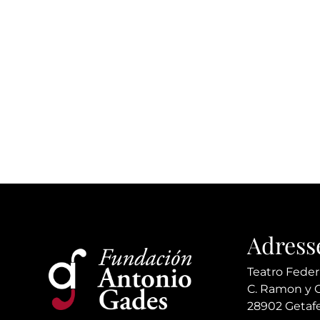
Adress
Teatro Feder
C. Ramon y Ca
28902 Getafe