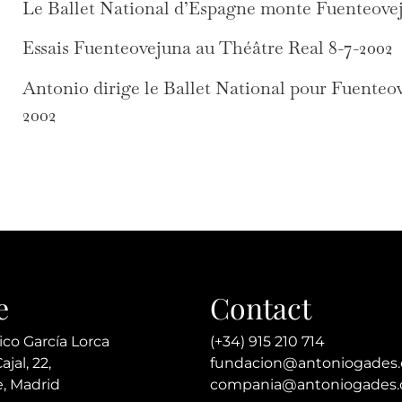
Le Ballet National d’Espagne monte Fuenteovej
Essais Fuenteovejuna au Théâtre Real 8-7-2002
Antonio dirige le Ballet National pour Fuenteo
2002
e
Contact
ico García Lorca
(+34) 915 210 714
jal, 22,
fundacion@antoniogades
, Madrid
compania@antoniogades