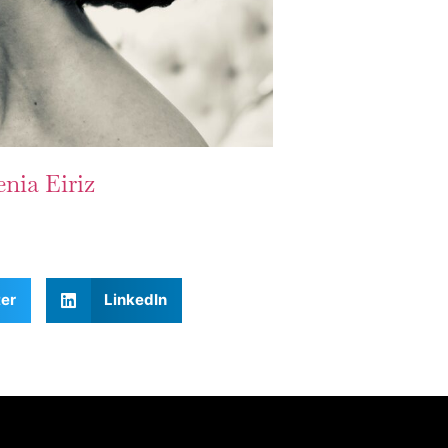
nia Eiriz
ter
LinkedIn