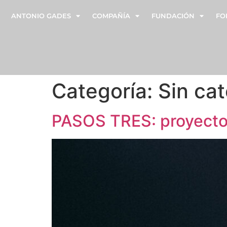
ANTONIO GADES
COMPAÑÍA
FUNDACIÓN
FO
Categoría:
Sin ca
PASOS TRES: proyecto