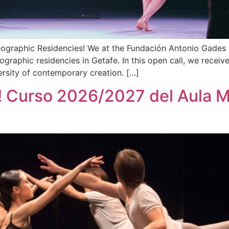
eographic Residencies! We at the Fundación Antonio Gades a
raphic residencies in Getafe. In this open call, we receiv
versity of contemporary creation. […]
a! Curso 2026/2027 del Aula 