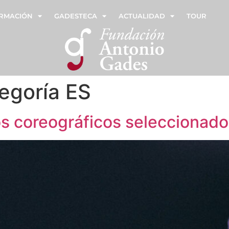
RMACIÓN
GADESTECA
ACTUALIDAD
TOUR
tegoría ES
s coreográficos seleccionado