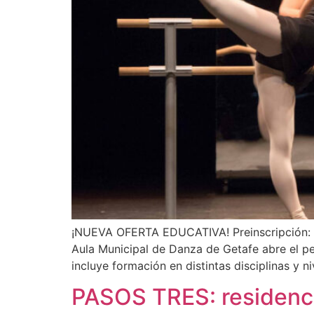
¡NUEVA OFERTA EDUCATIVA! Preinscripción: has
Aula Municipal de Danza de Getafe abre el pe
incluye formación en distintas disciplinas y ni
PASOS TRES: residenc