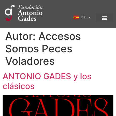
EN
ES
FR
Autor:
Accesos
Somos Peces
Voladores
ANTONIO GADES y los
clásicos