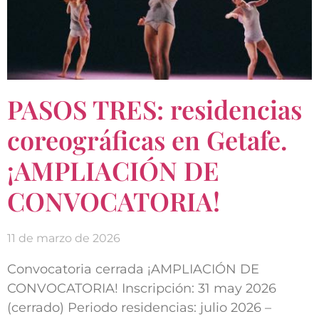
PASOS TRES: residencias
coreográficas en Getafe.
¡AMPLIACIÓN DE
CONVOCATORIA!
11 de marzo de 2026
Convocatoria cerrada ¡AMPLIACIÓN DE
CONVOCATORIA! Inscripción: 31 may 2026
(cerrado) Periodo residencias: julio 2026 –