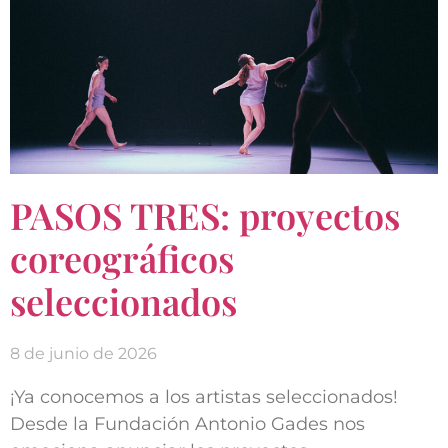
PASOS TRES: proyectos
coreográficos
seleccionados
8 de junio de 2026
¡Ya conocemos a los artistas seleccionados!
Desde la Fundación Antonio Gades nos